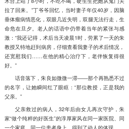
术台上站了8小时，不吃不喝，硬生生把她从鬼门关
拉了回来。”丁爷爷回忆，当时妻子年仅40岁，因脑
垂体瘤病情恶化，双眼几近失明，双腿无法行走，生
命危在旦夕。老人的话语中仍带着当年的紧张与感
激：“我还记得，术后当天凌晨1时，劳累了一天的朱
教授又特地赶到病房，仔细查看我妻子的术后情况，
还宽慰我们……在他的精心治疗下，老伴恢复得很
好。”
话音落下，朱良如微微一滞——那个再熟悉不过
的名字，让她瞬间红了眼眶：“那位教授，正是我的
父亲。”
父亲救过的病人，32年后由女儿再次守护，朱
家“做个纯粹的好医生”的淳厚家风在同一家医院、同
一个家庭、同一位患者身上，得到了动人的体现。