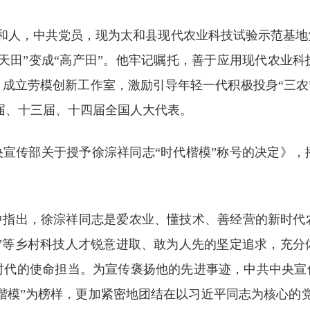
徽太和人，中共党员，现为太和县现代农业科技试验示范基
天田”变成“高产田”。他牢记嘱托，善于应用现代农业
成立劳模创新工作室，激励引导年轻一代积极投身“三农
二届、十三届、十四届全国人大代表。
央宣传部关于授予徐淙祥同志“时代楷模”称号的决定》
定中指出，徐淙祥同志是爱农业、懂技术、善经营的新时代
家”等乡村科技人才锐意进取、敢为人先的坚定追求，充
时代的使命担当。为宣传褒扬他的先进事迹，中共中央宣传
代楷模”为榜样，更加紧密地团结在以习近平同志为核心的