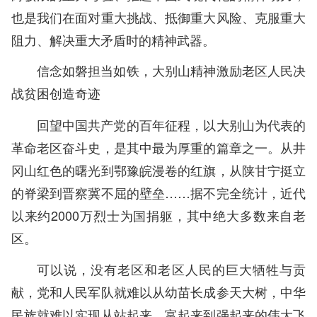
也是我们在面对重大挑战、抵御重大风险、克服重大
阻力、解决重大矛盾时的精神武器。
信念如磐担当如铁，大别山精神激励老区人民决
战贫困创造奇迹
回望中国共产党的百年征程，以大别山为代表的
革命老区奋斗史，是其中最为厚重的篇章之一。从井
冈山红色的曙光到鄂豫皖漫卷的红旗，从陕甘宁挺立
的脊梁到晋察冀不屈的壁垒……据不完全统计，近代
以来约2000万烈士为国捐躯，其中绝大多数来自老
区。
可以说，没有老区和老区人民的巨大牺牲与贡
献，党和人民军队就难以从幼苗长成参天大树，中华
民族就难以实现从站起来、富起来到强起来的伟大飞