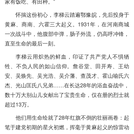
家有饭吃、有田种。”
怀揣这份初心，李梯云踏遍鄂豫皖，先后投身于
黄麻、商南、六霍三大起义。1931年，在河南商城
一次战斗中，他腹部中弹，肠子外流，仍高呼冲锋，
直至生命的最后一刻。
李梯云用炽热的鲜血，印证了共产党人不惧牺
牲、不负人民的如山信仰。詹谷堂、田开寿、王幼
安、吴焕先、吴光浩、吴介藩、查茂才、霍山喻氏六
杰、光山匡氏八兄弟……在长达28年的浴血奋战中，
数十万大别山儿女献出了宝贵生命，仅在册的烈士就
超过13万。
他们用生命绘就了28年红旗不倒的壮丽画卷：起
笔于建党初期的星火初燃，挥毫于黄麻起义的惊雷动