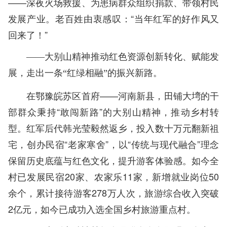
——深夜火场救援、为患病群众组织捐款、带领村民
发展产业。老百姓由衷感叹：“当年红军的好作风又
回来了！”
——大别山精神推动红色资源创新转化、赋能发
展，走出一条“红绿相融”的振兴新路。
在鄂豫皖苏区首府——河南新县，田铺大塆的干
部群众秉持“敢闯新路”的大别山精神，推动乡村转
型。红军后代韩光莹毅然返乡，投入数十万元翻新祖
宅，创办民宿“老家寒舍”，以“传统与现代融合”理念
保留历史底蕴与红色文化，提升游客体验感。如今全
村已发展民宿20家、农家乐11家，新增就业岗位50
余个，累计接待游客278万人次，旅游综合收入突破
2亿元，如今已成功入选全国乡村旅游重点村。