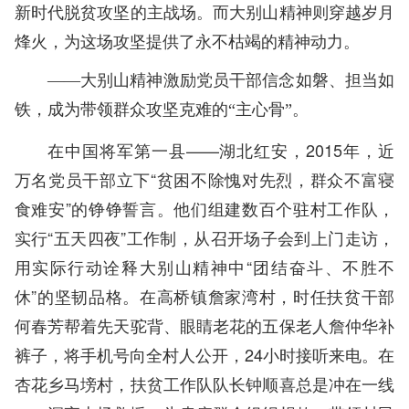
新时代脱贫攻坚的主战场。而大别山精神则穿越岁月
烽火，为这场攻坚提供了永不枯竭的精神动力。
——大别山精神激励党员干部信念如磐、担当如
铁，成为带领群众攻坚克难的“主心骨”。
在中国将军第一县——湖北红安，2015年，近
万名党员干部立下“贫困不除愧对先烈，群众不富寝
食难安”的铮铮誓言。他们组建数百个驻村工作队，
实行“五天四夜”工作制，从召开场子会到上门走访，
用实际行动诠释大别山精神中“团结奋斗、不胜不
休”的坚韧品格。在高桥镇詹家湾村，时任扶贫干部
何春芳帮着先天驼背、眼睛老花的五保老人詹仲华补
裤子，将手机号向全村人公开，24小时接听来电。在
杏花乡马塝村，扶贫工作队队长钟顺喜总是冲在一线