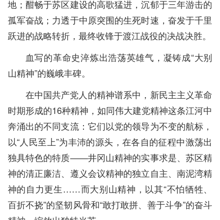
地；酣畅于苏区建设的高歌猛进，沉郁于三年游击的
孤军奋战；力透于中原突围的生死时速，奋发于千里
跃进的战略转折，最终收锋于渡江战役的决战决胜。
血写的革命史淬炼出浩荡英雄气，凝铸成“大别
山精神”的巍峨丰碑。
在中国共产党人的精神谱系中，新民主主义革命
时期形成的16种精神，如同伟大建党精神这条江河中
奔涌出的不同支流：它们以党的领导为不变的航标，
以“人民至上”为丰沛的源头，在各自的征程中激荡出
独具特色的特质——井冈山精神的实事求是、苏区精
神的清正廉洁、遵义会议精神的独立自主、南泥湾精
神的自力更生……而大别山精神，以其“不怕牺牲、
百折不挠”的坚韧风骨和“敢打敢拼、善于斗争”的奋斗
精神，绽放出独特光芒。