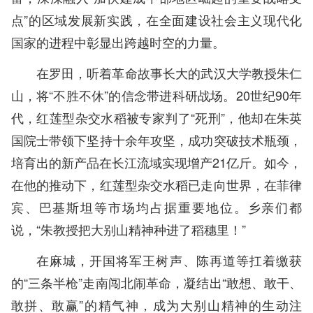
点”的区域发展新实践，在全面建设社会主义现代化
国家的进程中彰显出跨越时空的力量。
在罗田，听着革命故事长大的武汉大学教授朱仁
山，将“不胜不休”的信念带进科研战场。20世纪90年
代，红莲型杂交水稻被专家判了“死刑”，他却在朱英
国院士带领下坚持十余年攻坚，成功突破技术瓶颈，
培育出的新产品在长江流域实现增产21亿斤。如今，
在他的推动下，红莲型杂交水稻已走向世界，在菲律
宾、巴基斯坦等市场均占据重要地位。乡亲们都
说，“朱教授把大别山精神种进了稻穗里！”
在麻城，开国将军王树声、陈再道等扛着缴获
的“三条半枪”走南闯北闹革命，凝结出“敢想、敢干、
敢拼、敢赢”的精气神，成为大别山精神的生动注