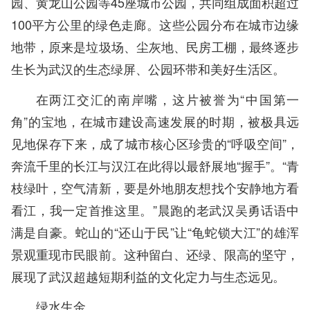
园、黄龙山公园等45座城市公园，共同组成面积超过
100平方公里的绿色走廊。这些公园分布在城市边缘
地带，原来是垃圾场、尘灰地、民房工棚，最终逐步
生长为武汉的生态绿屏、公园环带和美好生活区。
在两江交汇的南岸嘴，这片被誉为“中国第一
角”的宝地，在城市建设高速发展的时期，被极具远
见地保存下来，成了城市核心区珍贵的“呼吸空间”，
奔流千里的长江与汉江在此得以最舒展地“握手”。“青
枝绿叶，空气清新，要是外地朋友想找个安静地方看
看江，我一定首推这里。”晨跑的老武汉吴勇话语中
满是自豪。蛇山的“还山于民”让“龟蛇锁大江”的雄浑
景观重现市民眼前。这种留白、还绿、限高的坚守，
展现了武汉超越短期利益的文化定力与生态远见。
绿水生金