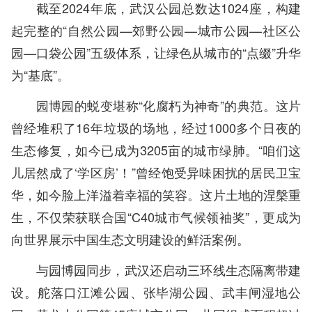
截至2024年底，武汉公园总数达1024座，构建
起完整的“自然公园—郊野公园—城市公园—社区公
园—口袋公园”五级体系，让绿色从城市的“点缀”升华
为“基底”。
园博园的蜕变堪称“化腐朽为神奇”的典范。这片
曾经堆积了16年垃圾的场地，经过1000多个日夜的
生态修复，如今已成为3205亩的城市绿肺。“咱们这
儿居然成了‘学区房’！”曾经饱受异味困扰的居民卫宝
华，如今脸上洋溢着幸福的笑容。这片土地的涅槃重
生，不仅荣获联合国“C40城市气候领袖奖”，更成为
向世界展示中国生态文明建设的鲜活案例。
与园博园同步，武汉还启动三环线生态隔离带建
设。舵落口江滩公园、张毕湖公园、武丰闸湿地公