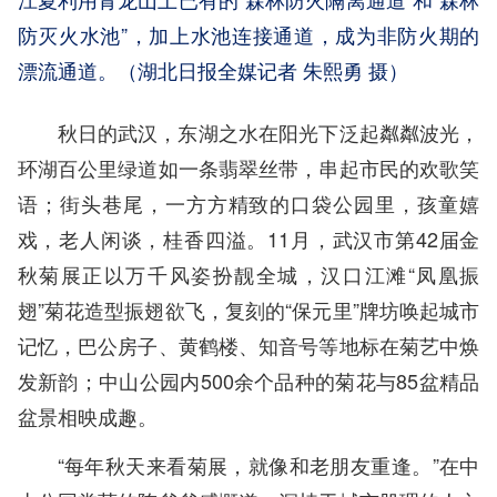
防灭火水池”，加上水池连接通道，成为非防火期的
漂流通道。（湖北日报全媒记者 朱熙勇 摄）
秋日的武汉，东湖之水在阳光下泛起粼粼波光，
环湖百公里绿道如一条翡翠丝带，串起市民的欢歌笑
语；街头巷尾，一方方精致的口袋公园里，孩童嬉
戏，老人闲谈，桂香四溢。11月，武汉市第42届金
秋菊展正以万千风姿扮靓全城，汉口江滩“凤凰振
翅”菊花造型振翅欲飞，复刻的“保元里”牌坊唤起城市
记忆，巴公房子、黄鹤楼、知音号等地标在菊艺中焕
发新韵；中山公园内500余个品种的菊花与85盆精品
盆景相映成趣。
“每年秋天来看菊展，就像和老朋友重逢。”在中