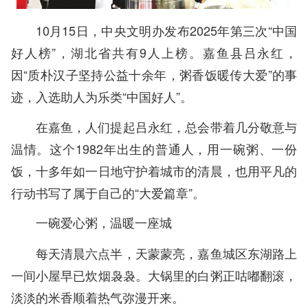
10月15日，中央文明办发布2025年第三次“中国
好人榜”，湖北省共有9人上榜。嘉鱼县吕永红，
因“质朴汉子坚持公益十余年，粥香饭暖传大爱”的事
迹，入选助人为乐类“中国好人”。
在嘉鱼，人们提起吕永红，总会带着几分敬意与
温情。这个1982年出生的普通人，用一碗粥、一份
饭，十多年如一日地守护着城市的清晨，也用平凡的
行动书写了属于自己的“大爱篇章”。
一碗爱心粥，温暖一座城
每天清晨六点半，天蒙蒙亮，嘉鱼城区东湖路上
一间小屋早已炊烟袅袅。大锅里的白粥正咕嘟翻滚，
淡淡的米香顺着热气弥漫开来。