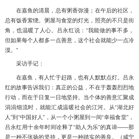
在嘉鱼的清晨，总有粥香弥漫；在午后的社区，
总有饭香萦绕。粥屋与食堂的灯光，照亮的不只是街
角，也温暖了人心。吕永红说：“我能做的事不多，
但如果每个人都多一点善意，这个社会就能少一点冷
漠。”
采访手记：
在嘉鱼，有人忙于赶路，也有人默默点灯。吕永
红的故事告诉我们：真正的公益，不在于轰轰烈烈地
行动，而在于日复一日地坚持。当个体的善意汇聚成
涓涓细流时，就能汇成温暖社会的江河。从“湖北好
人”到“中国好人”，从一个小粥屋到一间“幸福食堂”，
吕永红用十余年时间诠释了“助人为乐”的真谛——那
是一种不张扬的坚持，更是一种踏实的善良。（咸宁