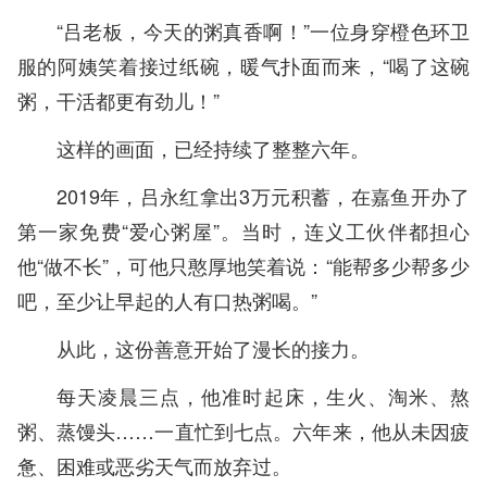
“吕老板，今天的粥真香啊！”一位身穿橙色环卫
服的阿姨笑着接过纸碗，暖气扑面而来，“喝了这碗
粥，干活都更有劲儿！”
这样的画面，已经持续了整整六年。
2019年，吕永红拿出3万元积蓄，在嘉鱼开办了
第一家免费“爱心粥屋”。当时，连义工伙伴都担心
他“做不长”，可他只憨厚地笑着说：“能帮多少帮多少
吧，至少让早起的人有口热粥喝。”
从此，这份善意开始了漫长的接力。
每天凌晨三点，他准时起床，生火、淘米、熬
粥、蒸馒头……一直忙到七点。六年来，他从未因疲
惫、困难或恶劣天气而放弃过。