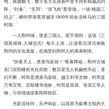
鸣，旌旗翻飞，数十名士兵身着甲胄手持长戟威武列
阵，“刘备”、“关羽”、“张飞粉”墨登场，一场“桃园三
结义”，瞬间带游客穿越至1800年前金戈铁马的三国
时期。
一入荆州城，便是三国人。双节期间，这场《三
国英雄路·入城仪式》每天上演，让游客沉浸式体验
荆州的文化底蕴，也感受到荆州人的满满热情。
“快看天上，虎座鸟架鼓！”夜幕降临，荆州古城
东门宾阳楼前光柱四射，数百架无人机翩然升起，变
幻不断，时而是虎座鸟架鼓、越王剑等文物，时而是
万寿宝塔、宾阳楼等地标，时而是屈原、张居正等人
物，引得现场游客阵阵惊叹。
光影流转间，乐声响起，以屈原为叙事主线的大