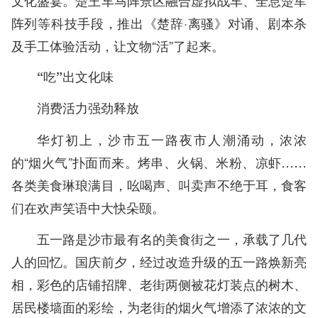
阵列等科技手段，推出《楚辞·离骚》对诵、剧本杀
及手工体验活动，让文物“活”了起来。
“吃”出文化味
消费活力强劲释放
华灯初上，沙市五一路夜市人潮涌动，浓浓
的“烟火气”扑面而来。烤串、火锅、米粉、凉虾……
各类美食琳琅满目，吆喝声、叫卖声不绝于耳，食客
们在欢声笑语中大快朵颐。
五一路是沙市最有名的美食街之一，承载了几代
人的回忆。国庆前夕，经过改造升级的五一路焕新亮
相，彩色的店铺招牌、老街两侧被花灯装点的树木、
居民楼墙面的彩绘，为老街的烟火气增添了浓浓的文