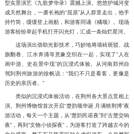
型实景演艺《九歌梦华录》震撼上演。悠悠护城河变
成天然舞台，一袭长袍的“屈原”从人群里走出，他手
持竹简，缓缓登上画舫，和游客同诵《橘颂》。现场
游客纷纷举起手机打开闪光灯，汇成一条灿烂星河。
这场演出借助光影技术，巧妙地将墙砖斑驳、战
旗翻卷、江水奔涌等意象交织在一起，实现了“人在
画中游、史在景中现”的沉浸式体验。从河南郑州自
驾到荆州旅游的徐帆说：“我们不只是看客，更像是
历史的亲历者。”
类似的沉浸式体验活动，在荆州各大景点竞相上
演。荆州博物馆首次开启“楚韵颂华诞 月满映荆博”夜
游活动，每天一个主题，从“楚韵民谣夜”到“古楚交响
夜”，再到“文物小侦探夜”，为游客打造了跨越古今的
文化盛宴。楚王车马阵景区融合虚拟战车、全息楚军