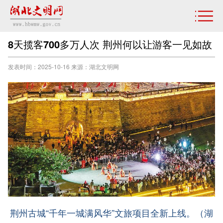
8天揽客700多万人次 荆州何以让游客一见如故
发表时间：2025-10-16 来源：湖北文明网
荆州古城“千年一城满风华”文旅项目全新上线。（湖