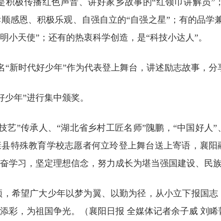
是积极传播红色声音、讲好家乡故事的“红领巾讲解员”
孝顺感恩、积极乐观、自强自立的“自强之星”；有的品学
明小天使”；还有的热衷科学创造，是“科技小达人”。
名“新时代好少年”作为代表登上舞台，讲述励志故事，分
好少年”进行集中颁奖。
技艺”传承人、“湖北省乡村工匠名师”隗鹏，“中国好人
保康县特殊教育学校志愿者何立玲登上舞台送上寄语，襄
勤奋学习，坚定理想信念，努力成长为堪当强国建设、民
频，希望广大少年以梦为翼、以勤为径，从小立下报国志
阳添彩，为祖国争光。（襄阳日报
全媒体记者余子威 刘睎