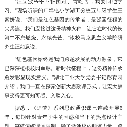
“汪立波爷爷不怕困难、肯吃苦，我要向他学
习。”现场听课的广埠屯小学湖工分校五年级学生王
紫妍说。“我们是红色基因的传承者，是强国征程的
尖兵连。我们应接过这份精神火种，让它在时代的长
河中不息燃烧、永续光芒。”该校马克思主义学院研
究生汪如意说。
“红色基因始终是我们跨越发展的动力源泉，它
已深深植根校园血脉。新时代征程上，这份精神传承
愈发彰显现实意义。”湖北工业大学党委书记彭育园
介绍，我们一直在探索创新大思政课形式，让宏大叙
事变得更可知可感、入脑入心。
据悉，《追梦》系列思政通识课已连续开展6
年，每期针对青年学生的困惑和当下的热点设计主
题，突破传统课堂限制，除了激活校内师资力量，跨