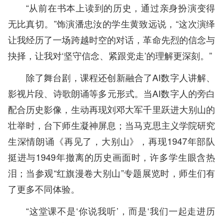
“从前在书本上读到的历史，通过亲身扮演变得
无比真切。”饰演潘忠汝的学生黄致远说，“这次演绎
让我经历了一场跨越时空的对话，革命先烈的信念与
抉择，让我对‘坚守信念、紧跟党走’的理解更深刻。”
除了舞台剧，课程还创新融合了AI数字人讲解、
影视片段、诗歌朗诵等多元形式。当AI数字人的旁白
配合历史影像，生动再现刘邓大军千里跃进大别山的
壮举时，台下师生凝神屏息；当马克思主义学院研究
生深情朗诵《再见了，大别山》，再现1947年部队
挺进与1949年撤离的历史画面时，许多学生眼含热
泪；当参观“红旗漫卷大别山”专题展览时，师生们有
了更多不同体验。
“这堂课不是‘你说我听’，而是‘我们一起走进历