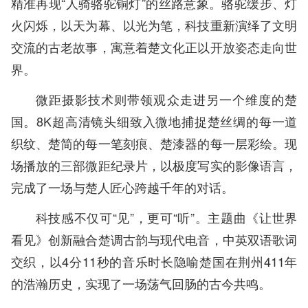
精准再现“人骑骆驼铜灯”的丝路意象。骆驼缓步、灯
火闪烁，以天为幕、以光为笔，科技重新演绎了文明
交流的古老故事，寓意着楚文化正以开放姿态走向世
界。
微距摄影技术则带领观众走进另一个维度的楚
国。8K超高清镜头细致入微地捕捉楚丝绸的每一道
织纹、楚简的每一笔刻痕、楚漆器的每一层彩绘。现
场播放的三部微距纪录片，以极度写实的影像语言，
完成了一场与楚人匠心跨越千年的对话。
科技感不仅可“见”，更可“听”。主题曲《让世界
看见》创新融合楚调古韵与现代电音，中英双语歌词
交织，以4分11秒的音乐时长隐喻楚国在荆州411年
的浩瀚历史，实现了一场荡气回肠的古今共鸣。