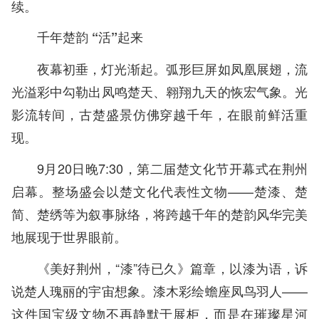
续。
千年楚韵 “活”起来
夜幕初垂，灯光渐起。弧形巨屏如凤凰展翅，流
光溢彩中勾勒出凤鸣楚天、翱翔九天的恢宏气象。光
影流转间，古楚盛景仿佛穿越千年，在眼前鲜活重
现。
9月20日晚7:30，第二届楚文化节开幕式在荆州
启幕。整场盛会以楚文化代表性文物——楚漆、楚
简、楚绣等为叙事脉络，将跨越千年的楚韵风华完美
地展现于世界眼前。
《美好荆州，“漆”待已久》篇章，以漆为语，诉
说楚人瑰丽的宇宙想象。漆木彩绘蟾座凤鸟羽人——
这件国宝级文物不再静默于展柜，而是在璀璨星河