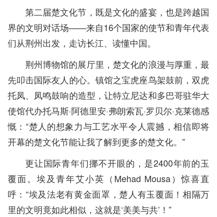
第二届楚文化节，既是文化的盛宴，也是跨越国
界的文明对话场——来自16个国家的使节和青年代表
们从荆州出发，走访长江、读懂中国。
荆州博物馆的展厅里，楚文化的浪漫与厚重，最
先叩击国际友人的心。镇馆之宝虎座鸟架鼓前，双虎
托凤、凤鸣鼓响的造型，让特立尼达和多巴哥驻华大
使馆代办托马斯·阿德里安·弗朗索瓦·罗贝尔·克莱德感
慨：“楚人的想象力与工艺水平令人震撼，相信即将
开幕的楚文化节能让我了解到更多的楚文化。”
更让国际青年们挪不开眼的，是2400年前的玉
覆面。埃及青年艾小英（Mehad Mousa）惊喜直
呼：“埃及法老有黄金面罩，楚人有玉覆面！相隔万
里的文明竟如此相似，这就是‘美美与共’！”