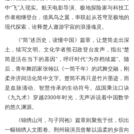
中“飞”入现实。航天电影导演、极地探险家与科技工
作者相继登台，借凤鸟之翼，串联起从苍穹至极地的
现代探索，诠释楚人遨游宇宙的浪漫魂灵。
《“简”述历史，读懂中国》篇章，让楚简走出深
土，续写文明。文化学者熊召政登台发声，指出“楚
简是活在当下的基因”，呼吁时代“为存档续篇”。随
后，青年舞蹈家张翰以《一简千年》的武舞交融，刚
柔并济间活化简中文字。楚简不再只是竹片墨迹，而
是血脉涌动、智慧传承的生动符号。战国乘法口诀
《九九术》穿越2300年时光，无声诉说着中国数学
的悠久渊源。
《锦绣山河，与子同袍》篇章则聚焦于丝，织出
一幅锦绣人文图卷。荆州籍演员曾黎以温柔的乡音向