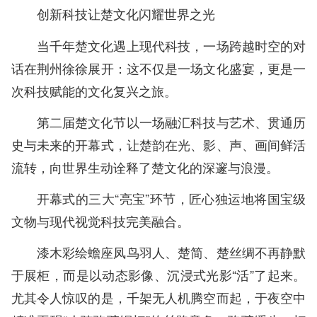
创新科技让楚文化闪耀世界之光
当千年楚文化遇上现代科技，一场跨越时空的对
话在荆州徐徐展开：这不仅是一场文化盛宴，更是一
次科技赋能的文化复兴之旅。
第二届楚文化节以一场融汇科技与艺术、贯通历
史与未来的开幕式，让楚韵在光、影、声、画间鲜活
流转，向世界生动诠释了楚文化的深邃与浪漫。
开幕式的三大“亮宝”环节，匠心独运地将国宝级
文物与现代视觉科技完美融合。
漆木彩绘蟾座凤鸟羽人、楚简、楚丝绸不再静默
于展柜，而是以动态影像、沉浸式光影“活”了起来。
尤其令人惊叹的是，千架无人机腾空而起，于夜空中