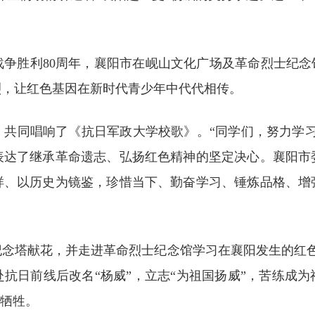
争胜利80周年，襄阳市在岘山文化广场及革命烈士纪念
烈，让红色基因在新时代青少年中代代相传。
，共同唱响了《抗日军政大学校歌》。“同学们，努力学习
表达了继承革命遗志、弘扬红色精神的坚定决心。襄阳市
样、以历史为镜鉴，珍惜当下、勤奋学习、锤炼品格、增
纪念塔献花，并走进革命烈士纪念馆学习在襄阳发生的红色
抗日前线后改名“杨威”，立志“为祖国扬威”，苦练成
烈牺牲。