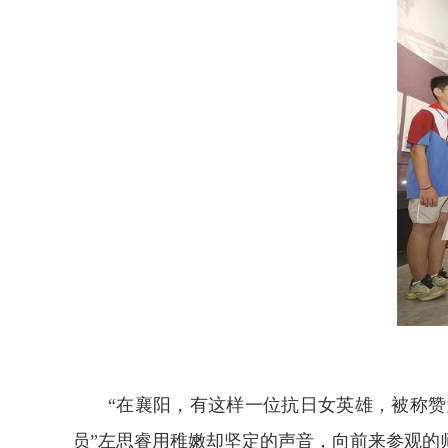
“在襄阳，有这样一位抗日女英雄，被称赞
员”左思睿用稚嫩却坚定的声音，向前来参观的师