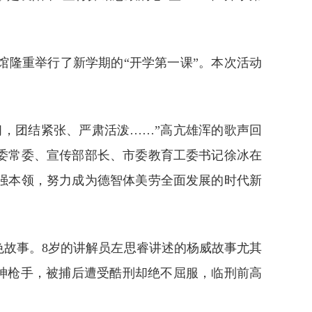
馆隆重举行了新学期的“开学第一课”。本次活动
，团结紧张、严肃活泼……”高亢雄浑的歌声回
委常委、宣传部部长、市委教育工委书记徐冰在
强本领，努力成为德智体美劳全面发展的时代新
故事。8岁的讲解员左思睿讲述的杨威故事尤其
为神枪手，被捕后遭受酷刑却绝不屈服，临刑前高