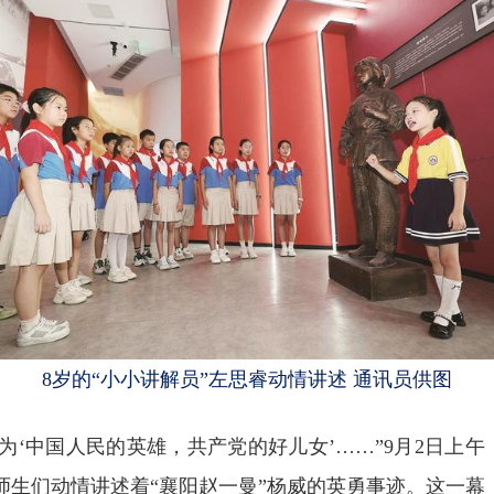
8岁的“小小讲解员”左思睿动情讲述 通讯员供图
为‘中国人民的英雄，共产党的好儿女’……”9月2日上午
生们动情讲述着“襄阳赵一曼”杨威的英勇事迹。这一幕，是