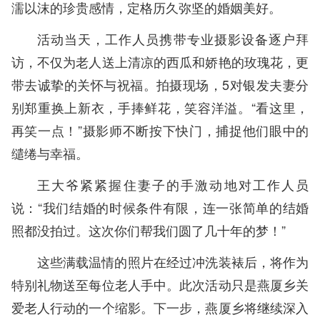
濡以沫的珍贵感情，定格历久弥坚的婚姻美好。
活动当天，工作人员携带专业摄影设备逐户拜
访，不仅为老人送上清凉的西瓜和娇艳的玫瑰花，更
带去诚挚的关怀与祝福。拍摄现场，5对银发夫妻分
别郑重换上新衣，手捧鲜花，笑容洋溢。“看这里，
再笑一点！”摄影师不断按下快门，捕捉他们眼中的
缱绻与幸福。
王大爷紧紧握住妻子的手激动地对工作人员
说：“我们结婚的时候条件有限，连一张简单的结婚
照都没拍过。这次你们帮我们圆了几十年的梦！”
这些满载温情的照片在经过冲洗装裱后，将作为
特别礼物送至每位老人手中。此次活动只是燕厦乡关
爱老人行动的一个缩影。下一步，燕厦乡将继续深入