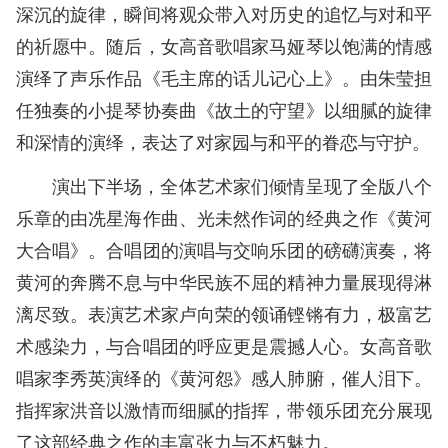
深沉的旋律，瞬间将观众带入对历史的追忆与对和平
的祈愿中。随后，女高音歌唱家马娅琴以饱满的情感
演绎了声乐作品《毛主席的话儿记心上》。由朱莹担
任独奏的小提琴协奏曲《故土的守望》以细腻的旋律
和深情的演绎，表达了对家园与和平的眷恋与守护。
演出下半场，全体艺术家们倾情呈现了全版八个
乐章的由冼星海作曲、光未然作词的经典之作《黄河
大合唱》。合唱团的演唱与交响乐团的磅礴演奏，将
黄河的奔腾不息与中华民族不屈的精神力量展现得淋
漓尽致。表演艺术家卢向荣的领诵铿锵有力，极富艺
术感染力，与合唱团的呼应更是震撼人心。女高音歌
唱家李秀英演绎的《黄河怨》感人肺腑，催人泪下。
指挥家洪音以激情而细腻的指挥，带领乐团充分展现
了这部经典之作的丰富张力与不朽魅力。