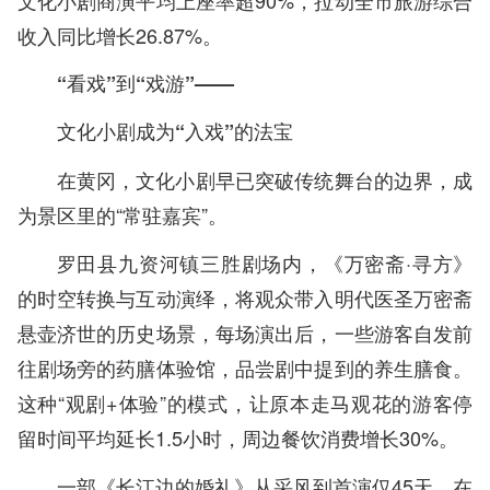
文化小剧商演平均上座率超90%，拉动全市旅游综合
收入同比增长26.87%。
“看戏”到“戏游”——
文化小剧成为“入戏”的法宝
在黄冈，文化小剧早已突破传统舞台的边界，成
为景区里的“常驻嘉宾”。
罗田县九资河镇三胜剧场内，《万密斋·寻方》
的时空转换与互动演绎，将观众带入明代医圣万密斋
悬壶济世的历史场景，每场演出后，一些游客自发前
往剧场旁的药膳体验馆，品尝剧中提到的养生膳食。
这种“观剧+体验”的模式，让原本走马观花的游客停
留时间平均延长1.5小时，周边餐饮消费增长30%。
一部《长江边的婚礼》从采风到首演仅45天，在