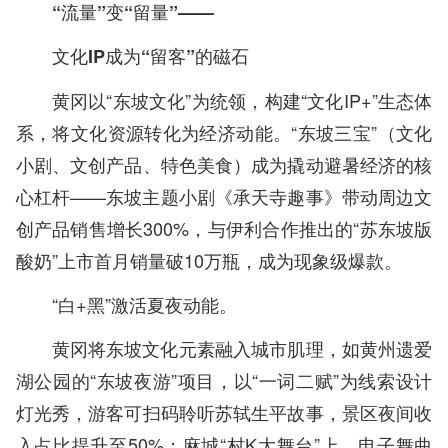
“流量”变“留量”——
文化IP成为“留客”的磁石
黄冈以“东坡文化”为统领，构建“文化IP+”生态体
系，将文化资源转化为经济动能。“东坡三宝”（文化
小剧、文创产品、特色美食）成为撬动避暑经济的核
心杠杆——东坡主题小剧《承天寺趣事》带动周边文
创产品销售增长300%，与伊利合作推出的“苏东坡版
酸奶”上市首月销量破10万瓶，成为现象级爆款。
“白+黑”激活夏夜动能。
黄冈将东坡文化元素融入城市肌理，如黄州遗爱
湖公园的“东坡夜游”项目，以“一词二赋”为线索设计
灯光秀，游客可扫码聆听苏轼生平故事，景区夜间收
入占比提升至50%；麻城“村K大舞台”上，电子舞曲