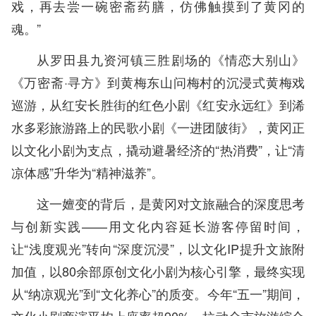
戏，再去尝一碗密斋药膳，仿佛触摸到了黄冈的
魂。”
从罗田县九资河镇三胜剧场的《情恋大别山》
《万密斋·寻方》到黄梅东山问梅村的沉浸式黄梅戏
巡游，从红安长胜街的红色小剧《红安永远红》到浠
水多彩旅游路上的民歌小剧《一进团陂街》，黄冈正
以文化小剧为支点，撬动避暑经济的“热消费”，让“清
凉体感”升华为“精神滋养”。
这一嬗变的背后，是黄冈对文旅融合的深度思考
与创新实践——用文化内容延长游客停留时间，
让“浅度观光”转向“深度沉浸”，以文化IP提升文旅附
加值，以80余部原创文化小剧为核心引擎，最终实现
从“纳凉观光”到“文化养心”的质变。今年“五一”期间，