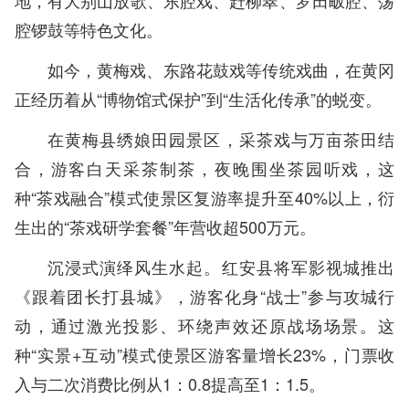
地，有大别山放歌、东腔戏、赶柳翠、罗田畈腔、荡
腔锣鼓等特色文化。
如今，黄梅戏、东路花鼓戏等传统戏曲，在黄冈
正经历着从“博物馆式保护”到“生活化传承”的蜕变。
在黄梅县绣娘田园景区，采茶戏与万亩茶田结
合，游客白天采茶制茶，夜晚围坐茶园听戏，这
种“茶戏融合”模式使景区复游率提升至40%以上，衍
生出的“茶戏研学套餐”年营收超500万元。
沉浸式演绎风生水起。红安县将军影视城推出
《跟着团长打县城》，游客化身“战士”参与攻城行
动，通过激光投影、环绕声效还原战场场景。这
种“实景+互动”模式使景区游客量增长23%，门票收
入与二次消费比例从1：0.8提高至1：1.5。