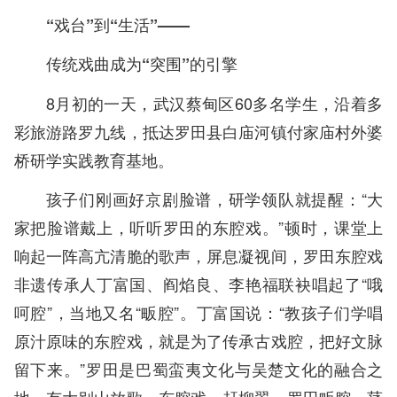
“戏台”到“生活”——
传统戏曲成为“突围”的引擎
8月初的一天，武汉蔡甸区60多名学生，沿着多
彩旅游路罗九线，抵达罗田县白庙河镇付家庙村外婆
桥研学实践教育基地。
孩子们刚画好京剧脸谱，研学领队就提醒：“大
家把脸谱戴上，听听罗田的东腔戏。”顿时，课堂上
响起一阵高亢清脆的歌声，屏息凝视间，罗田东腔戏
非遗传承人丁富国、阎焰良、李艳福联袂唱起了“哦
呵腔”，当地又名“畈腔”。丁富国说：“教孩子们学唱
原汁原味的东腔戏，就是为了传承古戏腔，把好文脉
留下来。”罗田是巴蜀蛮夷文化与吴楚文化的融合之