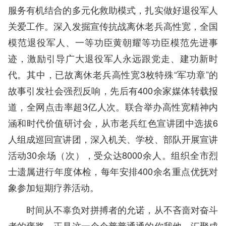
服务有机结合的多元化救助模式，扎实做好退役军人
关爱工作。深入发掘宣传抗战离休老兵高性宽，全国
模范退役军人、一等功臣黄朝耀等功臣模范先进事
迹，激励引导广大退役军人永远跟党走、建功新时
代。其中，已故离休老兵高性宽3枚特殊“军功章”的
故事引发社会强烈反响，先后有400余家媒体转载报
道，全网点击率超3亿人次。联合举办高性宽精神内
涵和时代价值研讨会，从市老兵红色宣讲团中选拔6
人组成巡回宣讲团，深入机关、学校、部队开展宣讲
活动30余场（次），受众达8000余人。组织全市烈
士遗属进行年度体检，每年安排400余名重点优抚对
象参加短期疗养活动。
时间从不辜负对拼搏者的允诺，从不吝啬对奋斗
者的褒奖，正是这一个个普普通通的你我他，汇聚成