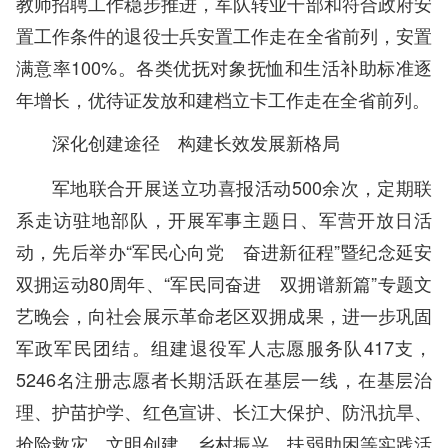
教师招聘工作稳步推进，军队转业干部和符合政府安
置工作条件的退役士兵安置工作走在全省前列，安置
满意率100%。各类优抚对象抚恤和生活补助标准逐
年增长，优待证发放和建档立卡工作走在全省前列。
深化创建途径 构建长效发展新格局
军地联合开展送立功喜报活动500余次，定期联
系走访驻地部队，开展军事主题日、军营开放日活
动，先后举办“军民心向党 奋进新征程”暨纪念延安
双拥运动80周年、“军民同奋进 双拥谱新篇”专题文
艺晚会，向社会展示革命老区双拥成果，进一步巩固
军政军民团结。组建退役军人志愿服务队417支，
5246名注册志愿者长期活跃在基层一线，在基层治
理、护苗护学、红色宣讲、长江大保护、防汛抗旱、
抢险救灾、文明创建、乡村振兴、扶弱助困等实践活