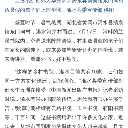
兰溪书院创办人毕光明为浠水县清泉镇东门河村
放暑假的孩子们上国学课。浠水县委宣传部 供图
盛夏时节，暑气蒸腾。湖北省黄冈市浠水县清泉
镇东门河村，浠水河穿村而过。7月17日，河畔的兰
溪书院内，空调送来阵阵清凉，村里放暑假的孩子们
在家长的陪伴下，或来参加毕爹爹开办的国学班，或
来听讲座、看课外书，好不热闹。
“这样的乡村书院，浠水目前共有10家。它们如
同一方方文化绿洲，启智润心。”浠水县委宣传部副
部长李五洲在接受《中国新闻出版广电报》记者采访
时说，浠水有兴办书院的传统，唐代就有官办兰溪学
宫，明清时期相继有云路书院、玉台书院、蕲阳书院
等，千百年间，这些书院培养出了许多文化名家。近
年来，从城市回到家乡的退休文化人越来越多，且大