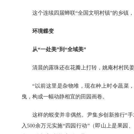
这个连续四届蝉联“全国文明村镇”的乡镇，
环境蝶变
从“一处美”到“全域美”
清晨的露珠还在花瓣上打转，姚庵村村民
“以前这里是杂物堆，现在种上时令蔬菜
曳，构成一幅动静相宜的田园画卷。
这样的蜕变并非偶然。尹集乡创新推行“手
入500余万元实施“四园行动”（即山上是果