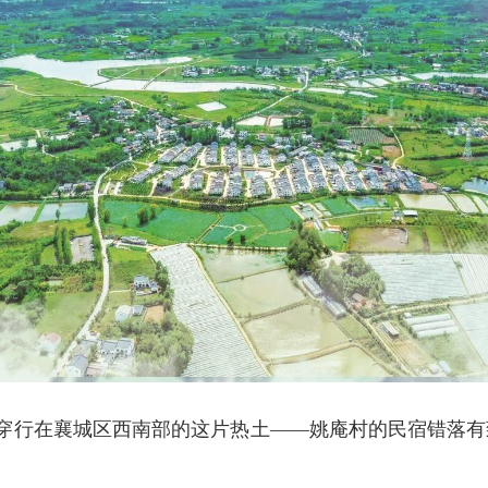
穿行在襄城区西南部的这片热土——姚庵村的民宿错落有