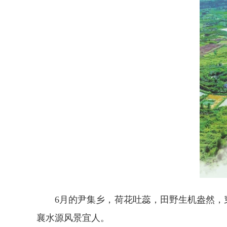
6月的尹集乡，荷花吐蕊，田野生机盎然，
襄水源风景宜人。