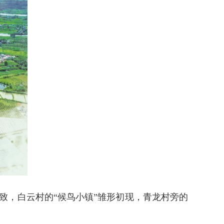
致，白云村的“候鸟小镇”雏形初现，青龙村旁的