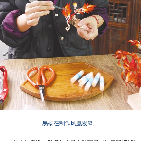
易杨在制作凤凰发簪。