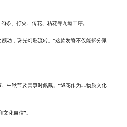
、勾条、打尖、传花、粘花等九道工序。
之颤动，珠光幻彩流转。“这款发簪不仅能拆分佩
。
节、中秋节及喜事时佩戴。“绒花作为非物质文化
和文化自信”。