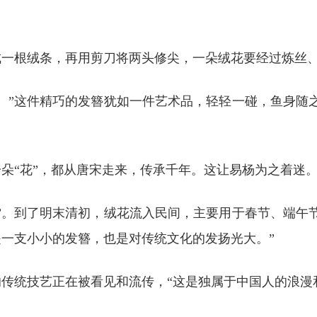
成一根绒条，再用剪刀将两头修尖，一朵绒花要经过炼丝
。”这件精巧的发簪犹如一件艺术品，轻轻一碰，鱼身随
朵“花”，都从唐宋走来，传承千年。这让易杨为之着迷
”。到了明末清初，绒花流入民间，主要用于春节、端午
一支小小的发簪，也是对传统文化的发扬光大。”
传统技艺正在被看见和流传，“这是独属于中国人的浪漫