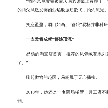
“我的凤凰发簪被孟庆旸老师戴上春晚了！
的两朵凤凰发饰如烈焰般振翅欲飞，灼灼流光。
笑意盈盈，眉目如画。“簪娘”易杨并非科
一支发簪成就“簪娘顶流”
易杨的淘宝店首页，推荐的凤翎绒花系列
了。”
聊起做簪的起因，易杨属于无心插柳。
2018年，她还是一名商场楼管，月工资
韵。