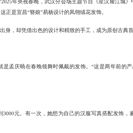
”2025年央视春晚，武汉分会场主题节目《星汉耀江城
这正是宜昌“簪娘”易杨设计的凤翎绒花发饰。
班出身，却凭借出色的设计和精致的手工，成为原创古典
就是孟庆旸在春晚领舞时佩戴的发饰。“这是两年前的产品
不到3000元。有一次，她想为自己的汉服写真搭配发饰