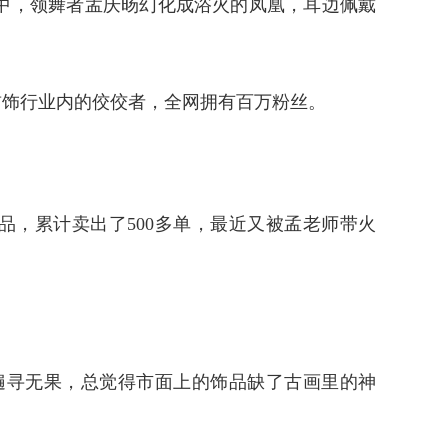
》中，领舞者孟庆旸幻化成浴火的凤凰，耳边佩戴
首饰行业内的佼佼者，全网拥有百万粉丝。
，累计卖出了500多单，最近又被孟老师带火
，遍寻无果，总觉得市面上的饰品缺了古画里的神